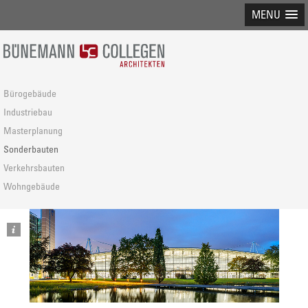
MENU
Bürogebäude
Industriebau
Masterplanung
Sonderbauten
Verkehrsbauten
Wohngebäude
1
5
/